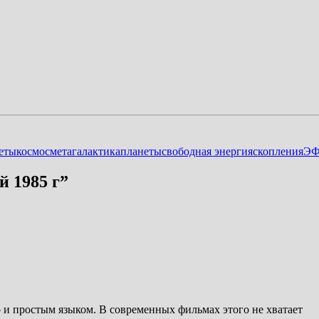
еты
космос
метагалактика
планеты
свободная энергия
скопления
Э
й 1985 г
”
и простым языком. В современных фильмах этого не хватает