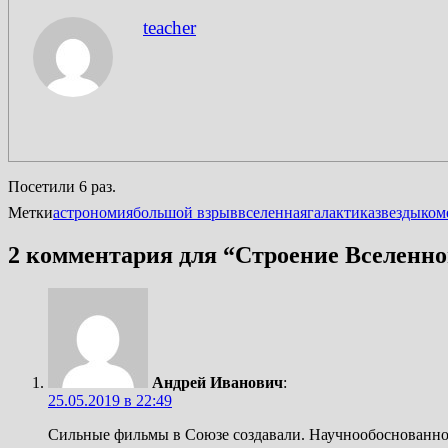
teacher
Посетили 6 раз.
Метки
астрономия
большой взрыв
вселенная
галактика
звезды
ком
2 комментария для “
Строение Вселенно
Андрей Иванович
:
25.05.2019 в 22:49
Сильные фильмы в Союзе создавали. Научнообоснованно 