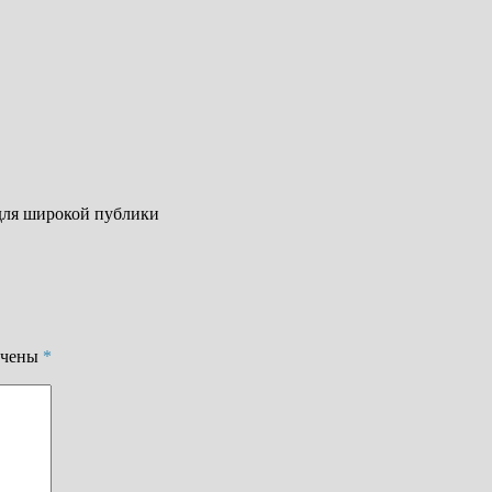
 для широкой публики
ечены
*