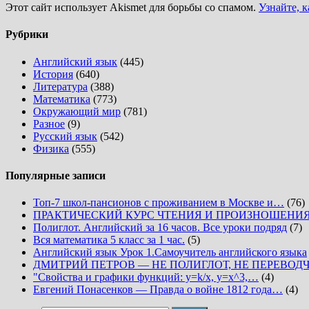
Этот сайт использует Akismet для борьбы со спамом.
Узнайте, 
Рубрики
Английский язык
(445)
История
(640)
Литература
(388)
Математика
(773)
Окружающий мир
(781)
Разное
(9)
Русский язык
(542)
Физика
(555)
Популярные записи
Топ-7 школ-пансионов с проживанием в Москве и…
(76)
ПРАКТИЧЕСКИЙ КУРС ЧТЕНИЯ И ПРОИЗНОШЕНИ
Полиглот. Английский за 16 часов. Все уроки подряд
(7)
Вся математика 5 класс за 1 час.
(5)
Английский язык Урок 1.Самоучитель английского языка
ДМИТРИЙ ПЕТРОВ — НЕ ПОЛИГЛОТ, НЕ ПЕРЕВОД
"Свойства и графики функций: y=k/x, y=x^3,…
(4)
Евгений Понасенков — Правда о войне 1812 года…
(4)