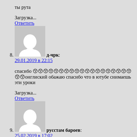
ты рута
Загрузка...
Ответить
д-чрк
:
29.01.2019 в 22:15
спасибо 😙😙😙😙😙😙😙😙😙😙😙😙😙😙😙😙😙😙😙
😙😙онглиский обажаю спасибо что в ютубе снимаешь
эти уроки
Загрузка...
Ответить
русстам бароев
:
25.02.2019 в 17:02