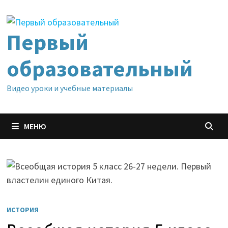
Перейти
к
содержимому
Первый
образовательный
Видео уроки и учебные материалы
МЕНЮ
ИСТОРИЯ