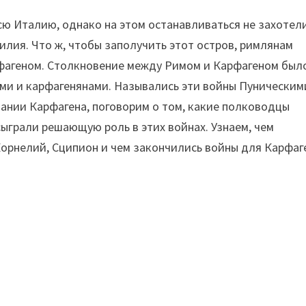
 всю Италию, однако на этом останавливаться не захотел
лия. Что ж, чтобы заполучить этот остров, римлянам
рфагеном. Столкновение между Римом и Карфагеном был
и и карфагенянами. Назывались эти войны Пуническими
ании Карфагена, поговорим о том, какие полководцы
сыграли решающую роль в этих войнах. Узнаем, чем
Корнелий, Сципион и чем закончились войны для Карфаг