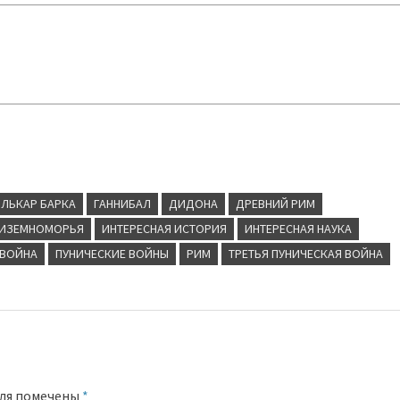
ЛЬКАР БАРКА
ГАННИБАЛ
ДИДОНА
ДРЕВНИЙ РИМ
ДИЗЕМНОМОРЬЯ
ИНТЕРЕСНАЯ ИСТОРИЯ
ИНТЕРЕСНАЯ НАУКА
 ВОЙНА
ПУНИЧЕСКИЕ ВОЙНЫ
РИМ
ТРЕТЬЯ ПУНИЧЕСКАЯ ВОЙНА
оля помечены
*